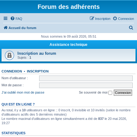
Forum des adhérents
FAQ
Inscription
Connexion
R
Accueil du forum
e
Nous sommes le 09 août 2026, 05:51
c
Assistance technique
h
Inscription au forum
e
Sujets :
1
r
CONNEXION
•
INSCRIPTION
c
Nom d’utilisateur :
h
Mot de passe :
e
J’ai oublié mon mot de passe
Se souvenir de moi
r
QUI EST EN LIGNE ?
Au total, il y a
10
utilisateurs en ligne :: 0 inscrit, 0 invisible et 10 invités (selon le nombre
d’utilisateurs actifs des 5 dernières minutes)
Le nombre maximal d’utilisateurs en ligne simultanément a été de
837
le 20 mai 2026,
19:27
STATISTIQUES