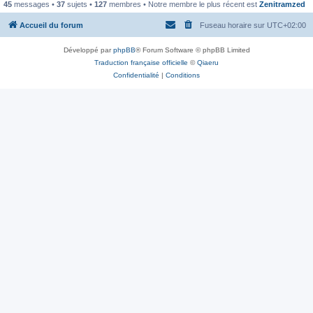
45
messages •
37
sujets •
127
membres • Notre membre le plus récent est
Zenitramzed
Accueil du forum
Fuseau horaire sur
UTC+02:00
Développé par
phpBB
® Forum Software © phpBB Limited
Traduction française officielle
©
Qiaeru
Confidentialité
|
Conditions