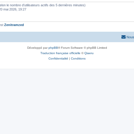
 (selon le nombre d’utilisateurs actifs des 5 dernières minutes)
20 mai 2026, 19:27
est
Zenitramzed
Nous
Développé par
phpBB
® Forum Software © phpBB Limited
Traduction française officielle
©
Qiaeru
Confidentialité
|
Conditions