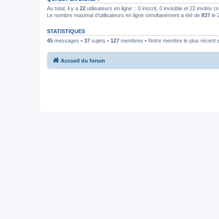
Au total, il y a
22
utilisateurs en ligne :: 0 inscrit, 0 invisible et 22 invités
Le nombre maximal d’utilisateurs en ligne simultanément a été de
837
le 
STATISTIQUES
45
messages •
37
sujets •
127
membres • Notre membre le plus récent 
Accueil du forum