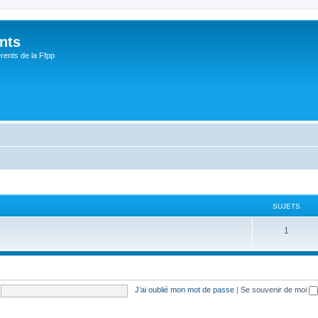
nts
rents de la Ffpp
SUJETS
1
J’ai oublié mon mot de passe
|
Se souvenir de moi