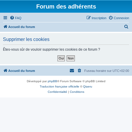
Forum des adhérents
FAQ
Inscription
Connexion
R
Accueil du forum
e
Supprimer les cookies
c
h
Êtes-vous sûr de vouloir supprimer les cookies de ce forum ?
e
r
c
Accueil du forum
Fuseau horaire sur
UTC+02:00
h
Développé par
phpBB
® Forum Software © phpBB Limited
e
Traduction française officielle
©
Qiaeru
r
Confidentialité
|
Conditions