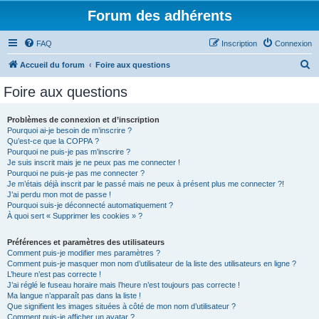
Forum des adhérents
FAQ
Inscription
Connexion
R
Accueil du forum
Foire aux questions
e
Foire aux questions
c
h
Problèmes de connexion et d’inscription
Pourquoi ai-je besoin de m’inscrire ?
e
Qu’est-ce que la COPPA ?
r
Pourquoi ne puis-je pas m’inscrire ?
Je suis inscrit mais je ne peux pas me connecter !
c
Pourquoi ne puis-je pas me connecter ?
Je m’étais déjà inscrit par le passé mais ne peux à présent plus me connecter ?!
h
J’ai perdu mon mot de passe !
e
Pourquoi suis-je déconnecté automatiquement ?
À quoi sert « Supprimer les cookies » ?
r
Préférences et paramètres des utilisateurs
Comment puis-je modifier mes paramètres ?
Comment puis-je masquer mon nom d’utilisateur de la liste des utilisateurs en ligne ?
L’heure n’est pas correcte !
J’ai réglé le fuseau horaire mais l’heure n’est toujours pas correcte !
Ma langue n’apparaît pas dans la liste !
Que signifient les images situées à côté de mon nom d’utilisateur ?
Comment puis-je afficher un avatar ?