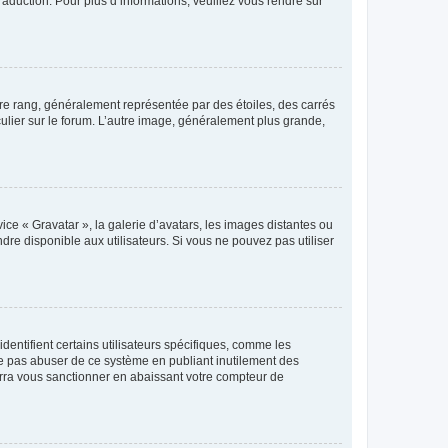
raduction. Pour plus d’informations, veuillez vous rendre sur
tre rang, généralement représentée par des étoiles, des carrés
culier sur le forum. L’autre image, généralement plus grande,
ice « Gravatar », la galerie d’avatars, les images distantes ou
dre disponible aux utilisateurs. Si vous ne pouvez pas utiliser
entifient certains utilisateurs spécifiques, comme les
ne pas abuser de ce système en publiant inutilement des
rra vous sanctionner en abaissant votre compteur de