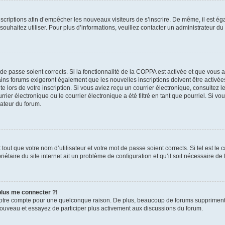
inscriptions afin d’empêcher les nouveaux visiteurs de s’inscrire. De même, il est é
s souhaitez utiliser. Pour plus d’informations, veuillez contacter un administrateur du
t de passe soient corrects. Si la fonctionnalité de la COPPA est activée et que vous 
ains forums exigeront également que les nouvelles inscriptions doivent être activée
te lors de votre inscription. Si vous aviez reçu un courrier électronique, consultez l
r électronique ou le courrier électronique a été filtré en tant que pourriel. Si vo
rateur du forum.
out que votre nom d’utilisateur et votre mot de passe soient corrects. Si tel est le
iétaire du site internet ait un problème de configuration et qu’il soit nécessaire de l
 plus me connecter ?!
votre compte pour une quelconque raison. De plus, beaucoup de forums suppriment pér
 nouveau et essayez de participer plus activement aux discussions du forum.