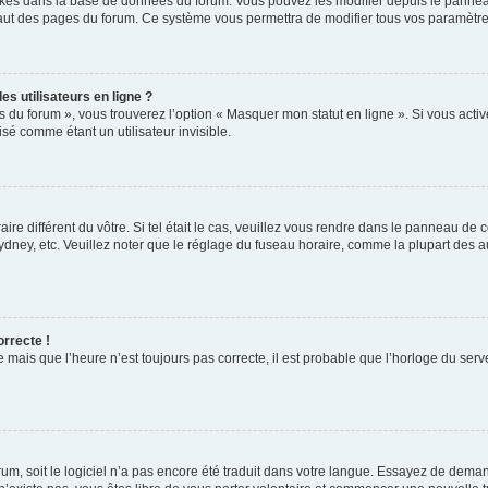
ockés dans la base de données du forum. Vous pouvez les modifier depuis le panneau 
haut des pages du forum. Ce système vous permettra de modifier tous vos paramètre
s utilisateurs en ligne ?
s du forum », vous trouverez l’option « Masquer mon statut en ligne ». Si vous activ
é comme étant un utilisateur invisible.
aire différent du vôtre. Si tel était le cas, veuillez vous rendre dans le panneau de co
ey, etc. Veuillez noter que le réglage du fuseau horaire, comme la plupart des autr
orrecte !
 mais que l’heure n’est toujours pas correcte, il est probable que l’horloge du serve
orum, soit le logiciel n’a pas encore été traduit dans votre langue. Essayez de deman