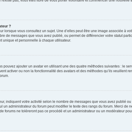
 n’existe pas, vous êtes libre de vous porter volontaire et commencer une nouvelle t
ateur ?
ur lorsque vous consultez un sujet. Une d’elles peut être une image associée à vo
mbre de messages que vous avez publié, ou permet de différencier votre statut parti
 unique et personnelle à chaque utilisateur.
ous pouvez ajouter un avatar en utilisant une des quatre méthodes suivantes : le serv
ent activer ou non la fonctionnalité des avatars et des méthodes qu’ils veuillent ren
forum.
ur, indiquent votre activité selon le nombre de messages que vous avez publié ou id
eul un administrateur du forum peut modifier le texte des rangs du forum. Merci de 
de forums ne toléreront pas ce procédé et un administrateur ou un modérateur pou