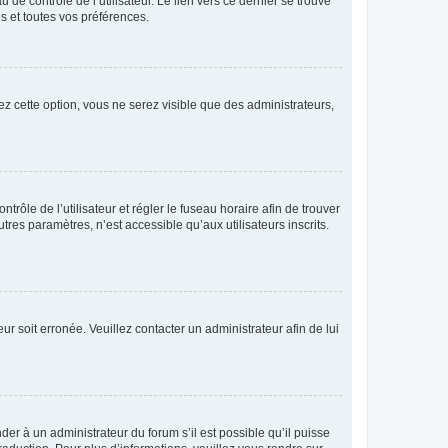
de contrôle de l’utilisateur. Le lien vers ce dernier se trouve
s et toutes vos préférences.
ez cette option, vous ne serez visible que des administrateurs,
ntrôle de l’utilisateur et régler le fuseau horaire afin de trouver
es paramètres, n’est accessible qu’aux utilisateurs inscrits.
ur soit erronée. Veuillez contacter un administrateur afin de lui
der à un administrateur du forum s’il est possible qu’il puisse