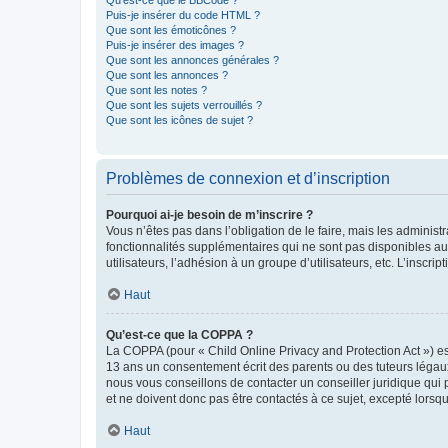
Qu’est-ce que le BBCode ?
Puis-je insérer du code HTML ?
Que sont les émoticônes ?
Puis-je insérer des images ?
Que sont les annonces générales ?
Que sont les annonces ?
Que sont les notes ?
Que sont les sujets verrouillés ?
Que sont les icônes de sujet ?
Problèmes de connexion et d’inscription
Pourquoi ai-je besoin de m’inscrire ?
Vous n’êtes pas dans l’obligation de le faire, mais les adminis
fonctionnalités supplémentaires qui ne sont pas disponibles aux 
utilisateurs, l’adhésion à un groupe d’utilisateurs, etc. L’insc
Haut
Qu’est-ce que la COPPA ?
La COPPA (pour « Child Online Privacy and Protection Act ») es
13 ans un consentement écrit des parents ou des tuteurs légaux
nous vous conseillons de contacter un conseiller juridique qui
et ne doivent donc pas être contactés à ce sujet, excepté lorsq
Haut