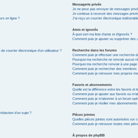
Messagerie privée
Je ne peux pas envoyer de messages privé
Je continue à recevoir des messages privés 
urs en ligne ?
J’ai reçu un courrier électronique indésirabl
Amis et ignorés
À quoi sert ma liste d’amis et d’ignorés ?
Comment puis-je ajouter ou supprimer des uti
Recherche dans les forums
de courrier électronique d’un utilisateur ?
Comment puis-je effectuer une recherche d
Pourquoi ma recherche ne renvoie aucun ré
Pourquoi ma recherche renvoie à une page 
Comment puis-je rechercher des membres 
Comment puis-je retrouver mes propres me
Favoris et abonnements
Quelle est la différence entre les favoris e
Comment puis-je ajouter aux favoris ou m’ab
Comment puis-je m’abonner à un forum spéc
Comment puis-je résilier mes abonnements
rédaction d’un sujet ?
Pièces jointes
Quelles pièces jointes sont autorisées sur 
Comment puis-je retrouver toutes mes pièce
À propos de phpBB