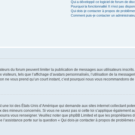
Qui a développé ce logiciel de forum de dis
Pourquoi la fonctionnalité X n’est pas dispon
Qui dois-je contacter à propos de problèmes
Comment puis-je contacter un administrateu
trateurs du forum peuvent limiter la publication de messages aux utilisateurs inscri
visiteurs, tels que l’affichage d’avatars personnalisés, l’utilisation de la messager
ription ne vous prend qu’un court instant, c’est pourquoi nous vous recommandons de l
t une loi des États-Unis d’Amérique qui demande aux sites internet collectant pot
 des mineurs concernés. Si vous ne savez pas si cette loi s’applique également au
 pourra vous renseigner. Veuillez noter que phpBB Limited et que les propriétaires
ue l’assistance porte sur la question « Qui dois-je contacter à propos de problèmes 