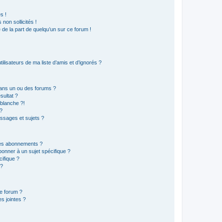
s !
non sollicités !
e de la part de quelqu’un sur ce forum !
lisateurs de ma liste d’amis et d’ignorés ?
ans un ou des forums ?
sultat ?
blanche ?!
?
ssages et sujets ?
t les abonnements ?
onner à un sujet spécifique ?
ifique ?
 ?
ce forum ?
s jointes ?