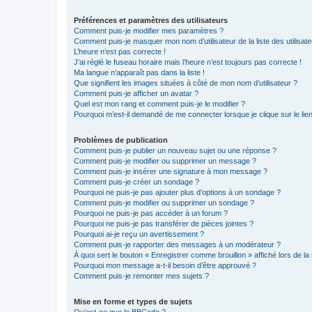
Préférences et paramètres des utilisateurs
Comment puis-je modifier mes paramètres ?
Comment puis-je masquer mon nom d’utilisateur de la liste des utilisate
L’heure n’est pas correcte !
J’ai réglé le fuseau horaire mais l’heure n’est toujours pas correcte !
Ma langue n’apparaît pas dans la liste !
Que signifient les images situées à côté de mon nom d’utilisateur ?
Comment puis-je afficher un avatar ?
Quel est mon rang et comment puis-je le modifier ?
Pourquoi m’est-il demandé de me connecter lorsque je clique sur le lien 
Problèmes de publication
Comment puis-je publier un nouveau sujet ou une réponse ?
Comment puis-je modifier ou supprimer un message ?
Comment puis-je insérer une signature à mon message ?
Comment puis-je créer un sondage ?
Pourquoi ne puis-je pas ajouter plus d’options à un sondage ?
Comment puis-je modifier ou supprimer un sondage ?
Pourquoi ne puis-je pas accéder à un forum ?
Pourquoi ne puis-je pas transférer de pièces jointes ?
Pourquoi ai-je reçu un avertissement ?
Comment puis-je rapporter des messages à un modérateur ?
À quoi sert le bouton « Enregistrer comme brouillon » affiché lors de la 
Pourquoi mon message a-t-il besoin d’être approuvé ?
Comment puis-je remonter mes sujets ?
Mise en forme et types de sujets