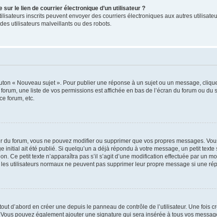
ur le lien de courrier électronique d’un utilisateur ?
s utilisateurs inscrits peuvent envoyer des courriers électroniques aux autres utili
es utilisateurs malveillants ou des robots.
outon « Nouveau sujet ». Pour publier une réponse à un sujet ou un message, cliqu
 forum, une liste de vos permissions est affichée en bas de l’écran du forum ou du
ce forum, etc.
r du forum, vous ne pouvez modifier ou supprimer que vos propres messages. Vou
 initial ait été publié. Si quelqu’un a déjà répondu à votre message, un petit text
ion. Ce petit texte n’apparaîtra pas s’il s’agit d’une modification effectuée par un 
ue les utilisateurs normaux ne peuvent pas supprimer leur propre message si une ré
ut d’abord en créer une depuis le panneau de contrôle de l’utilisateur. Une fois c
ure. Vous pouvez également ajouter une signature qui sera insérée à tous vos mess