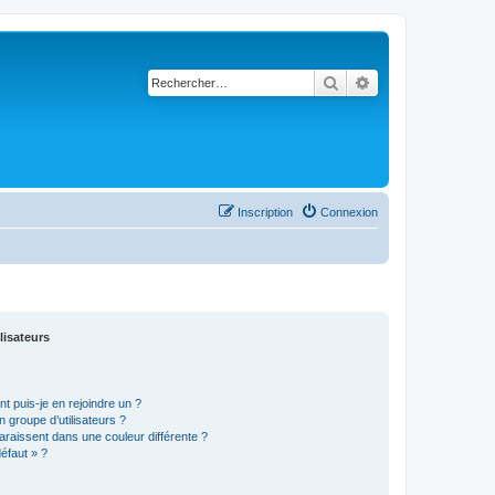
Rechercher
Recherche avancé
Inscription
Connexion
lisateurs
t puis-je en rejoindre un ?
 groupe d’utilisateurs ?
araissent dans une couleur différente ?
défaut » ?