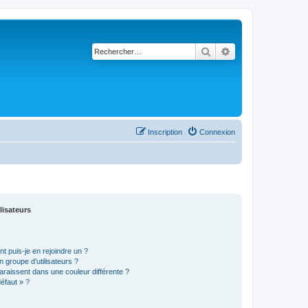
Rechercher
Recherche avancé
Inscription
Connexion
lisateurs
t puis-je en rejoindre un ?
 groupe d’utilisateurs ?
araissent dans une couleur différente ?
défaut » ?