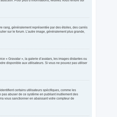
raduction. Pour plus d’informations, veuillez vous rendre sur
tre rang, généralement représentée par des étoiles, des carrés
culier sur le forum. L’autre image, généralement plus grande,
ice « Gravatar », la galerie d’avatars, les images distantes ou
dre disponible aux utilisateurs. Si vous ne pouvez pas utiliser
entifient certains utilisateurs spécifiques, comme les
ne pas abuser de ce système en publiant inutilement des
rra vous sanctionner en abaissant votre compteur de