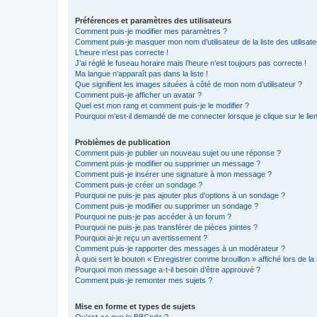
Préférences et paramètres des utilisateurs
Comment puis-je modifier mes paramètres ?
Comment puis-je masquer mon nom d’utilisateur de la liste des utilisate
L’heure n’est pas correcte !
J’ai réglé le fuseau horaire mais l’heure n’est toujours pas correcte !
Ma langue n’apparaît pas dans la liste !
Que signifient les images situées à côté de mon nom d’utilisateur ?
Comment puis-je afficher un avatar ?
Quel est mon rang et comment puis-je le modifier ?
Pourquoi m’est-il demandé de me connecter lorsque je clique sur le lien 
Problèmes de publication
Comment puis-je publier un nouveau sujet ou une réponse ?
Comment puis-je modifier ou supprimer un message ?
Comment puis-je insérer une signature à mon message ?
Comment puis-je créer un sondage ?
Pourquoi ne puis-je pas ajouter plus d’options à un sondage ?
Comment puis-je modifier ou supprimer un sondage ?
Pourquoi ne puis-je pas accéder à un forum ?
Pourquoi ne puis-je pas transférer de pièces jointes ?
Pourquoi ai-je reçu un avertissement ?
Comment puis-je rapporter des messages à un modérateur ?
À quoi sert le bouton « Enregistrer comme brouillon » affiché lors de la 
Pourquoi mon message a-t-il besoin d’être approuvé ?
Comment puis-je remonter mes sujets ?
Mise en forme et types de sujets