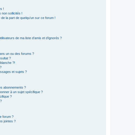
s !
non sollicités !
e de la part de quelqu’un sur ce forum !
lisateurs de ma liste d’amis et d’ignorés ?
ans un ou des forums ?
sultat ?
blanche ?!
?
ssages et sujets ?
t les abonnements ?
onner à un sujet spécifique ?
ifique ?
 ?
ce forum ?
s jointes ?