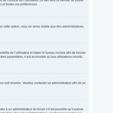
de contrôle de l’utilisateur. Le lien vers ce dernier se trouve
s et toutes vos préférences.
ez cette option, vous ne serez visible que des administrateurs,
ntrôle de l’utilisateur et régler le fuseau horaire afin de trouver
es paramètres, n’est accessible qu’aux utilisateurs inscrits.
ur soit erronée. Veuillez contacter un administrateur afin de lui
der à un administrateur du forum s’il est possible qu’il puisse