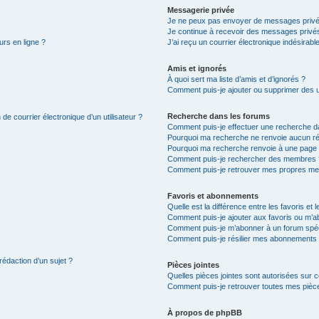
Messagerie privée
Je ne peux pas envoyer de messages privé
Je continue à recevoir des messages privés 
urs en ligne ?
J’ai reçu un courrier électronique indésirabl
Amis et ignorés
À quoi sert ma liste d’amis et d’ignorés ?
Comment puis-je ajouter ou supprimer des uti
Recherche dans les forums
de courrier électronique d’un utilisateur ?
Comment puis-je effectuer une recherche d
Pourquoi ma recherche ne renvoie aucun ré
Pourquoi ma recherche renvoie à une page 
Comment puis-je rechercher des membres 
Comment puis-je retrouver mes propres me
Favoris et abonnements
Quelle est la différence entre les favoris e
Comment puis-je ajouter aux favoris ou m’ab
Comment puis-je m’abonner à un forum spéc
Comment puis-je résilier mes abonnements
rédaction d’un sujet ?
Pièces jointes
Quelles pièces jointes sont autorisées sur 
Comment puis-je retrouver toutes mes pièce
À propos de phpBB