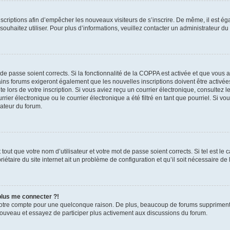
inscriptions afin d’empêcher les nouveaux visiteurs de s’inscrire. De même, il est é
s souhaitez utiliser. Pour plus d’informations, veuillez contacter un administrateur du
t de passe soient corrects. Si la fonctionnalité de la COPPA est activée et que vous 
ains forums exigeront également que les nouvelles inscriptions doivent être activée
te lors de votre inscription. Si vous aviez reçu un courrier électronique, consultez l
r électronique ou le courrier électronique a été filtré en tant que pourriel. Si vo
rateur du forum.
out que votre nom d’utilisateur et votre mot de passe soient corrects. Si tel est le
iétaire du site internet ait un problème de configuration et qu’il soit nécessaire de l
 plus me connecter ?!
votre compte pour une quelconque raison. De plus, beaucoup de forums suppriment pér
 nouveau et essayez de participer plus activement aux discussions du forum.