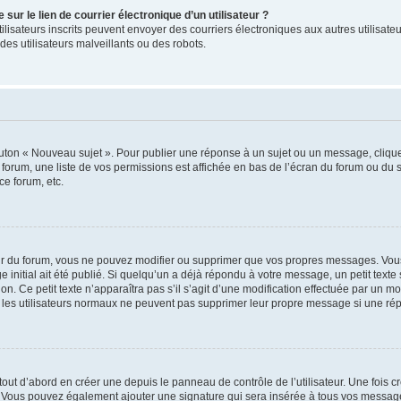
ur le lien de courrier électronique d’un utilisateur ?
s utilisateurs inscrits peuvent envoyer des courriers électroniques aux autres utili
es utilisateurs malveillants ou des robots.
outon « Nouveau sujet ». Pour publier une réponse à un sujet ou un message, cliqu
 forum, une liste de vos permissions est affichée en bas de l’écran du forum ou du
ce forum, etc.
r du forum, vous ne pouvez modifier ou supprimer que vos propres messages. Vou
 initial ait été publié. Si quelqu’un a déjà répondu à votre message, un petit text
ion. Ce petit texte n’apparaîtra pas s’il s’agit d’une modification effectuée par un 
ue les utilisateurs normaux ne peuvent pas supprimer leur propre message si une ré
ut d’abord en créer une depuis le panneau de contrôle de l’utilisateur. Une fois c
ure. Vous pouvez également ajouter une signature qui sera insérée à tous vos mess