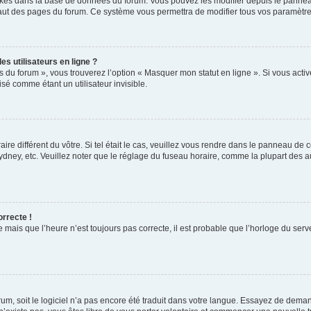
ockés dans la base de données du forum. Vous pouvez les modifier depuis le panneau 
haut des pages du forum. Ce système vous permettra de modifier tous vos paramètre
s utilisateurs en ligne ?
s du forum », vous trouverez l’option « Masquer mon statut en ligne ». Si vous activ
é comme étant un utilisateur invisible.
aire différent du vôtre. Si tel était le cas, veuillez vous rendre dans le panneau de co
ey, etc. Veuillez noter que le réglage du fuseau horaire, comme la plupart des autr
orrecte !
 mais que l’heure n’est toujours pas correcte, il est probable que l’horloge du serve
orum, soit le logiciel n’a pas encore été traduit dans votre langue. Essayez de deman