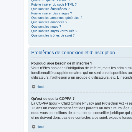
Qu’est-ce que le BBCode ?
Puis-je insérer du code HTML ?
Que sont les émoticônes ?
Puis-je insérer des images ?
Que sont les annonces générales ?
Que sont les annonces ?
Que sont les notes ?
Que sont les sujets verrouillés ?
Que sont les icônes de sujet ?
Problèmes de connexion et d’inscription
Pourquoi ai-je besoin de m’inscrire ?
Vous n’êtes pas dans l’obligation de le faire, mais les adminis
fonctionnalités supplémentaires qui ne sont pas disponibles aux 
utilisateurs, l’adhésion à un groupe d’utilisateurs, etc. L’insc
Haut
Qu’est-ce que la COPPA ?
La COPPA (pour « Child Online Privacy and Protection Act ») es
13 ans un consentement écrit des parents ou des tuteurs légaux
nous vous conseillons de contacter un conseiller juridique qui
et ne doivent donc pas être contactés à ce sujet, excepté lorsq
Haut