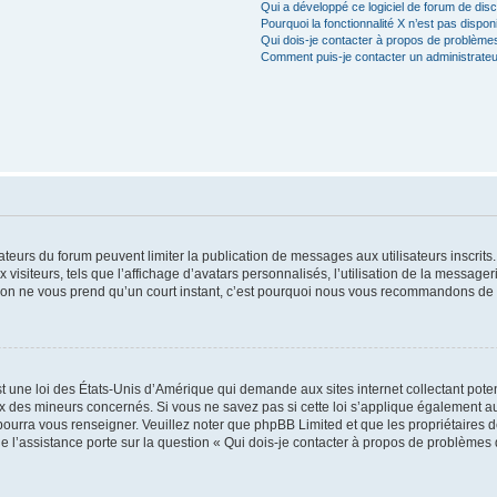
Qui a développé ce logiciel de forum de dis
Pourquoi la fonctionnalité X n’est pas dispon
Qui dois-je contacter à propos de problèmes
Comment puis-je contacter un administrateu
trateurs du forum peuvent limiter la publication de messages aux utilisateurs inscri
visiteurs, tels que l’affichage d’avatars personnalisés, l’utilisation de la messager
ription ne vous prend qu’un court instant, c’est pourquoi nous vous recommandons de l
t une loi des États-Unis d’Amérique qui demande aux sites internet collectant pot
 des mineurs concernés. Si vous ne savez pas si cette loi s’applique également au
 pourra vous renseigner. Veuillez noter que phpBB Limited et que les propriétaires
ue l’assistance porte sur la question « Qui dois-je contacter à propos de problèmes 