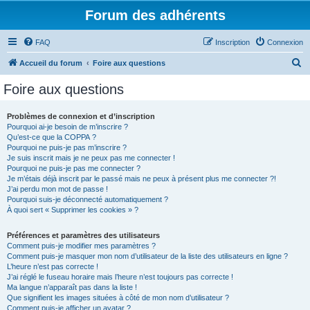
Forum des adhérents
FAQ
Inscription
Connexion
R
Accueil du forum
Foire aux questions
e
Foire aux questions
c
h
Problèmes de connexion et d’inscription
Pourquoi ai-je besoin de m’inscrire ?
e
Qu’est-ce que la COPPA ?
r
Pourquoi ne puis-je pas m’inscrire ?
Je suis inscrit mais je ne peux pas me connecter !
c
Pourquoi ne puis-je pas me connecter ?
Je m’étais déjà inscrit par le passé mais ne peux à présent plus me connecter ?!
h
J’ai perdu mon mot de passe !
e
Pourquoi suis-je déconnecté automatiquement ?
À quoi sert « Supprimer les cookies » ?
r
Préférences et paramètres des utilisateurs
Comment puis-je modifier mes paramètres ?
Comment puis-je masquer mon nom d’utilisateur de la liste des utilisateurs en ligne ?
L’heure n’est pas correcte !
J’ai réglé le fuseau horaire mais l’heure n’est toujours pas correcte !
Ma langue n’apparaît pas dans la liste !
Que signifient les images situées à côté de mon nom d’utilisateur ?
Comment puis-je afficher un avatar ?